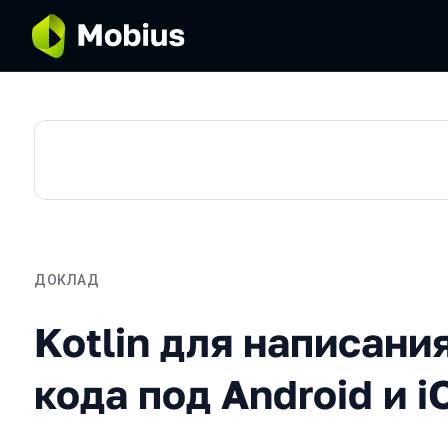
ДОКЛАД
Kotlin для написания общ
Kotlin для написани
кода под Android и i