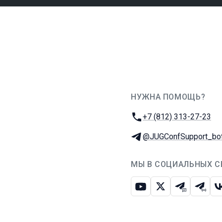
НУЖНА ПОМОЩЬ?
JUG Ru Group
Телефон:
+7 (812) 313-27-23
Телеграм:
@JUGConfSupport_bo
МЫ В СОЦИАЛЬНЫХ С
Ютуб
Икс
Телеграм-
Телег