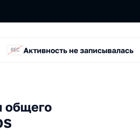
Активность не записывалась
REC
его кода под Android и iOS
я общего
OS