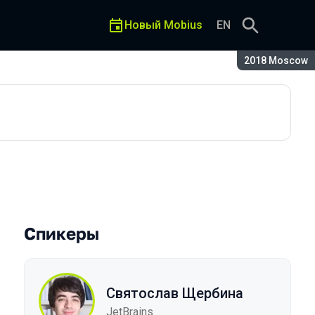
Новый Mobius
EN
Сезон:
2018 Moscow
Спикеры
Святослав Щербина
JetBrains