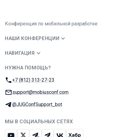
Конференция по мобильной разработке
НАШИ КОНФЕРЕНЦИИ
НАВИГАЦИЯ
НУЖНА ПОМОЩЬ?
JUG Ru Group
Телефон:
+7 (812) 313-27-23
E-mail:
support@mobiusconf.com
Телеграм:
@JUGConfSupport_bot
МЫ В СОЦИАЛЬНЫХ СЕТЯХ