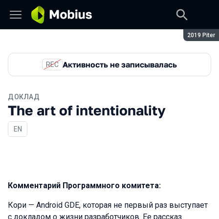
Сезон:
2019 Piter
Активность не записывалась
REC
ДОКЛАД
The art of intentionality
На английском языке
EN
Комментарий Программного комитета:
Кори — Android GDE, которая не первый раз выступает
с докладом о жизни разработчиков. Ее рассказ