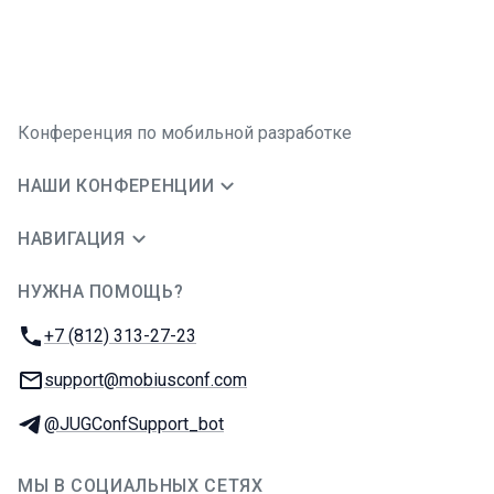
Конференция по мобильной разработке
НАШИ КОНФЕРЕНЦИИ
НАВИГАЦИЯ
НУЖНА ПОМОЩЬ?
JUG Ru Group
Телефон:
+7 (812) 313-27-23
E-mail:
support@mobiusconf.com
Телеграм:
@JUGConfSupport_bot
МЫ В СОЦИАЛЬНЫХ СЕТЯХ