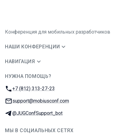
Конференция для мобильных разработчиков
НАШИ КОНФЕРЕНЦИИ
НАВИГАЦИЯ
НУЖНА ПОМОЩЬ?
JUG Ru Group
Телефон:
+7 (812) 313-27-23
E-mail:
support@mobiusconf.com
Телеграм:
@JUGConfSupport_bot
МЫ В СОЦИАЛЬНЫХ СЕТЯХ