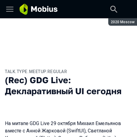
Сезон:
2020 Moscow
TALK.TYPE.MEETUP.REGULAR
(Rec) GDG Live:
Декларативный UI сегодня
На митапе GDG Live 29 октября Михаил Емельянов
вместе с Анной Жарковой (SwiftUI), Светланой