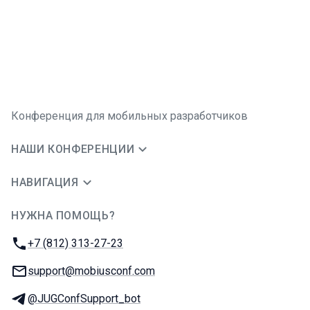
Конференция для мобильных разработчиков
НАШИ КОНФЕРЕНЦИИ
НАВИГАЦИЯ
НУЖНА ПОМОЩЬ?
JUG Ru Group
Телефон:
+7 (812) 313-27-23
E-mail:
support@mobiusconf.com
Телеграм:
@JUGConfSupport_bot