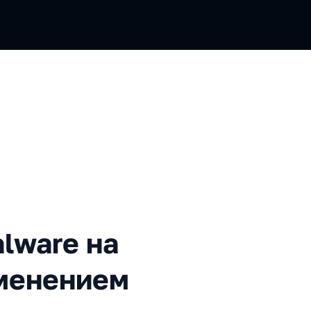
re на трафике в iOS с прим
alware на
именением