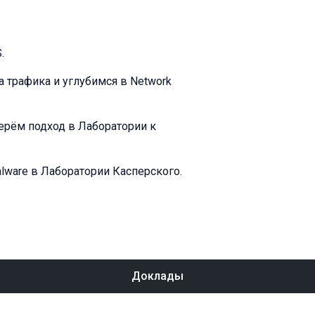
.
а трафика и углубимся в Network
берём подход в Лаборатории к
lware в Лаборатории Касперского.
Доклады