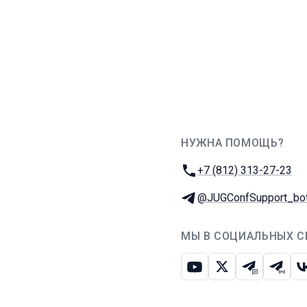
НУЖНА ПОМОЩЬ?
JUG Ru Group
Телефон:
+7 (812) 313-27-23
Телеграм:
@JUGConfSupport_bo
МЫ В СОЦИАЛЬНЫХ С
Ютуб
Икс
Телеграм-
Телег