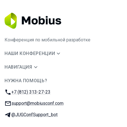
Конференция по мобильной разработке
НАШИ КОНФЕРЕНЦИИ
НАВИГАЦИЯ
НУЖНА ПОМОЩЬ?
JUG Ru Group
Телефон:
+7 (812) 313-27-23
E-mail:
support@mobiusconf.com
Телеграм:
@JUGConfSupport_bot