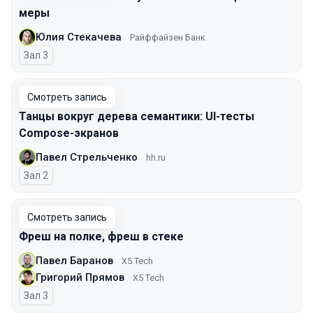
меры
Юлия Стекачева
Райффайзен Банк
Зал 3
Смотреть запись
Танцы вокруг дерева семантики: UI-тесты
Compose-экранов
Павел Стрельченко
hh.ru
Зал 2
Смотреть запись
Фреш на полке, фреш в стеке
Павел Баранов
X5 Tech
Григорий Прямов
X5 Tech
Зал 3