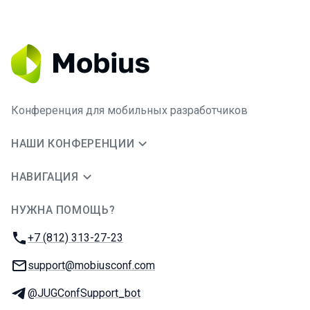
Конференция для мобильных разработчиков
НАШИ КОНФЕРЕНЦИИ
НАВИГАЦИЯ
НУЖНА ПОМОЩЬ?
JUG Ru Group
Телефон:
+7 (812) 313-27-23
E-mail:
support@mobiusconf.com
Телеграм:
@JUGConfSupport_bot