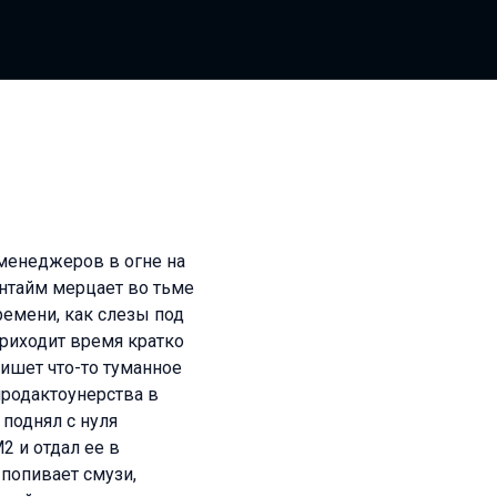
 менеджеров в огне на
антайм мерцает во тьме
ремени, как слезы под
приходит время кратко
пишет что-то туманное
продактоунерства в
 поднял с нуля
 и отдал ее в
 попивает смузи,