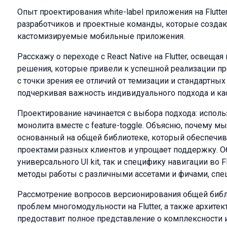
Опыт проектирования white-label приложения на Flutte
разработчиков и проектные команды, которые созд
кастомизируемые мобильные приложения.
Расскажу о переходе с React Native на Flutter, освеща
решения, которые привели к успешной реализации про
с точки зрения ее отличий от темизации и стандартны
подчеркивая важность индивидуального подхода и ка
Проектирование начинается с выбора подхода: испол
монолита вместе с feature-toggle. Объясню, почему 
основанный на общей библиотеке, который обеспечив
проектами разных клиентов и упрощает поддержку. О
универсального UI kit, так и специфику навигации во Flu
методы работы с различными ассетами и фичами, спе
Рассмотрение вопросов версионирования общей библ
проблем многомодульности на Flutter, а также архите
предоставит полное представление о комплексности 