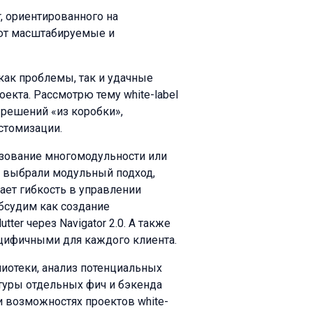
r, ориентированного на
ают масштабируемые и
я как проблемы, так и удачные
екта. Рассмотрю тему white-label
х решений «из коробки»,
стомизации.
ьзование многомодульности или
мы выбрали модульный подход,
ает гибкость в управлении
бсудим как создание
tter через Navigator 2.0. А также
цифичными для каждого клиента.
иотеки, анализ потенциальных
ктуры отдельных фич и бэкенда
и возможностях проектов white-