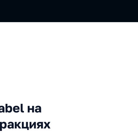
на Flutter: тонем в абстрак
abel на
тракциях