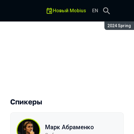
Новый Mobius
EN
Сезон:
2024 Spring
циях
Спикеры
Марк Абраменко