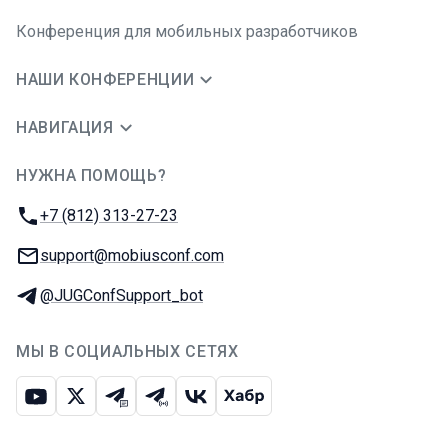
Конференция для мобильных разработчиков
НАШИ КОНФЕРЕНЦИИ
НАВИГАЦИЯ
НУЖНА ПОМОЩЬ?
JUG Ru Group
Телефон:
+7 (812) 313-27-23
E-mail:
support@mobiusconf.com
Телеграм:
@JUGConfSupport_bot
МЫ В СОЦИАЛЬНЫХ СЕТЯХ
Ютуб
Икс
Телеграм-чат
Телеграм-канал
ВКонтакте
Хабр