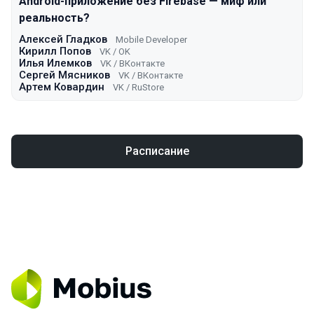
Android-приложение без Firebase — миф или
реальность?
Алексей Гладков
Mobile Developer
Кирилл Попов
VK / ОK
Илья Илемков
VK / ВКонтакте
Сергей Мясников
VK / ВКонтакте
Артем Ковардин
VK / RuStore
Расписание