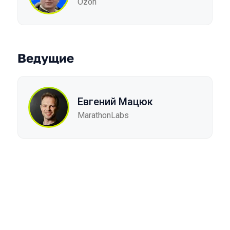
Ozon
Ведущие
Евгений Мацюк
MarathonLabs