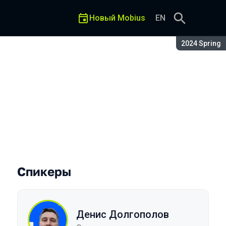
Новый Mobius
EN
Сезон:
2024 Spring
форт юзеров, снижая затра
Спикеры
Денис Долгополов