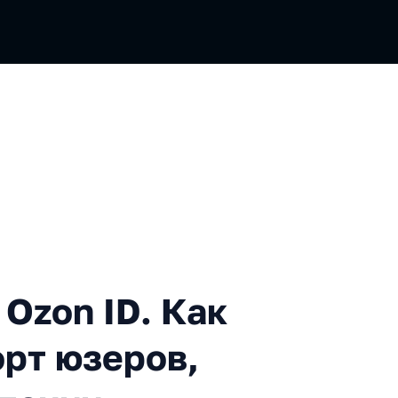
n ID. Как мы повышаем ком
Ozon ID. Как
рт юзеров,