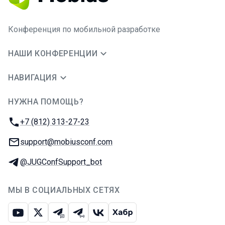
Конференция по мобильной разработке
НАШИ КОНФЕРЕНЦИИ
НАВИГАЦИЯ
НУЖНА ПОМОЩЬ?
JUG Ru Group
Телефон:
+7 (812) 313-27-23
E-mail:
support@mobiusconf.com
Телеграм:
@JUGConfSupport_bot
МЫ В СОЦИАЛЬНЫХ СЕТЯХ
Ютуб
Икс
Телеграм-чат
Телеграм-канал
ВКонтакте
Хабр