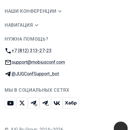
НАШИ КОНФЕРЕНЦИИ
НАВИГАЦИЯ
НУЖНА ПОМОЩЬ?
JUG Ru Group
Телефон:
+7 (812) 313-27-23
E-mail:
support@mobiusconf.com
Телеграм:
@JUGConfSupport_bot
МЫ В СОЦИАЛЬНЫХ СЕТЯХ
Ютуб
Икс
Телеграм-чат
Телеграм-канал
ВКонтакте
Хабр
©
JUG Ru Group
,
2014–2026