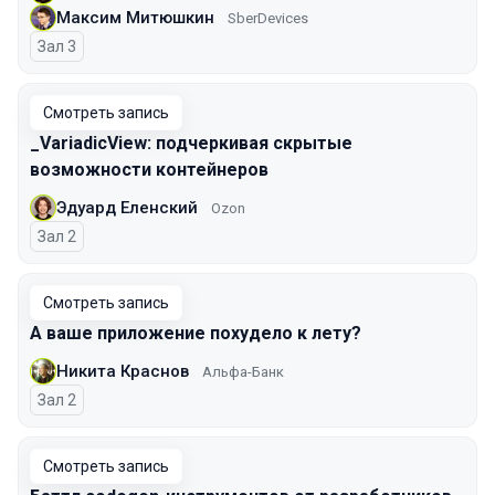
Максим Митюшкин
SberDevices
Зал 3
Смотреть запись
_VariadicView: подчеркивая скрытые
возможности контейнеров
Эдуард Еленский
Ozon
Зал 2
Смотреть запись
А ваше приложение похудело к лету?
Никита Краснов
Альфа-Банк
Зал 2
Смотреть запись