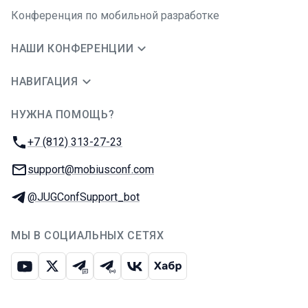
Конференция по мобильной разработке
НАШИ КОНФЕРЕНЦИИ
НАВИГАЦИЯ
НУЖНА ПОМОЩЬ?
JUG Ru Group
Телефон:
+7 (812) 313-27-23
E-mail:
support@mobiusconf.com
Телеграм:
@JUGConfSupport_bot
МЫ В СОЦИАЛЬНЫХ СЕТЯХ
Ютуб
Икс
Телеграм-чат
Телеграм-канал
ВКонтакте
Хабр