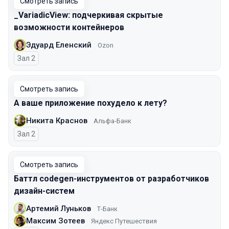
Смотреть запись
_VariadicView: подчеркивая скрытые
возможности контейнеров
Эдуард Еленский
Ozon
Зал 2
Смотреть запись
А ваше приложение похудело к лету?
Никита Краснов
Альфа-Банк
Зал 2
Смотреть запись
Баттл codegen-инструментов от разработчиков
дизайн-систем
Артемий Луньков
Т-Банк
Максим Зотеев
Яндекс Путешествия