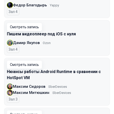
Федор Благодырь
Yappy
Зал 4
Смотреть запись
Пишем видеоплеер под iOS с нуля
Дамир Якупов
Ozon
Зал 4
Смотреть запись
Нюансы работы Android Runtime в сравнении с
HotSpot VM
Максим Сидоров
SberDevices
Максим Митюшкин
SberDevices
Зал 3