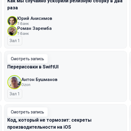
Как мы случайно ускорили релизную сборку в два
раза
Юрий Анисимов
Т-Банк
Роман Заремба
Т-Банк
Зал 1
Смотреть запись
Перерисовки в SwiftUI
Антон Бушманов
Ozon
Зал 1
Смотреть запись
Код, который не тормозит: секреты
производительности на iOS