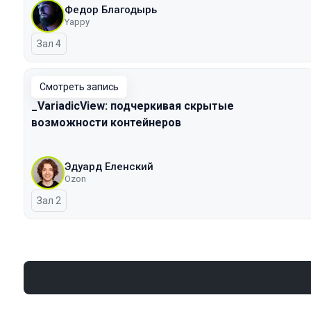
Федор Благодырь
Yappy
Зал 4
Смотреть запись
_VariadicView: подчеркивая скрытые
возможности контейнеров
Эдуард Еленский
Ozon
Зал 2