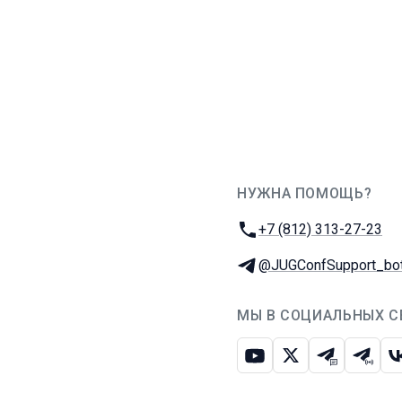
НУЖНА ПОМОЩЬ?
JUG Ru Group
Телефон:
+7 (812) 313-27-23
Телеграм:
@JUGConfSupport_bo
МЫ В СОЦИАЛЬНЫХ С
Ютуб
Икс
Телеграм-
Телег