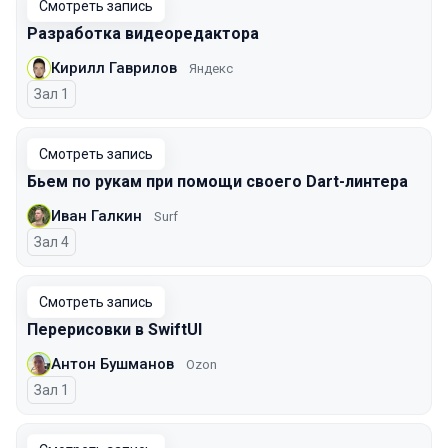
Смотреть запись
Разработка видеоредактора
Кирилл Гаврилов
Яндекс
Зал 1
Смотреть запись
Бьем по рукам при помощи своего Dart-линтера
Иван Галкин
Surf
Зал 4
Смотреть запись
Перерисовки в SwiftUI
Антон Бушманов
Ozon
Зал 1