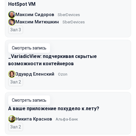
HotSpot VM
Максим Сидоров
SberDevices
Максим Митюшкин
SberDevices
Зал 3
Смотреть запись
_VariadicView: подчеркивая скрытые
возможности контейнеров
Эдуард Еленский
Ozon
Зал 2
Смотреть запись
А ваше приложение похудело к лету?
Никита Краснов
Альфа-Банк
Зал 2