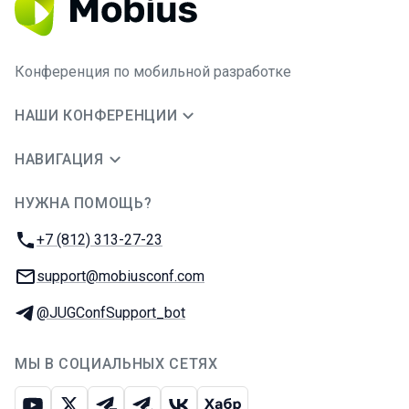
Конференция по мобильной разработке
НАШИ КОНФЕРЕНЦИИ
НАВИГАЦИЯ
НУЖНА ПОМОЩЬ?
JUG Ru Group
Телефон:
+7 (812) 313-27-23
E-mail:
support@mobiusconf.com
Телеграм:
@JUGConfSupport_bot
МЫ В СОЦИАЛЬНЫХ СЕТЯХ