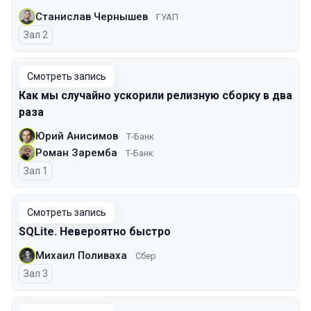
Станислав Чернышев
ГУАП
Зал 2
Смотреть запись
Как мы случайно ускорили релизную сборку в два
раза
Юрий Анисимов
Т-Банк
Роман Заремба
Т-Банк
Зал 1
Смотреть запись
SQLite. Невероятно быстро
Михаил Поливаха
Сбер
Зал 3