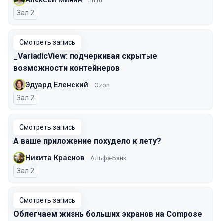
hh.ru
Зал 2
Смотреть запись
_VariadicView: подчеркивая скрытые
возможности контейнеров
Эдуард Еленский
Ozon
Зал 2
Смотреть запись
А ваше приложение похудело к лету?
Никита Краснов
Альфа-Банк
Зал 2
Смотреть запись
Облегчаем жизнь больших экранов на Compose