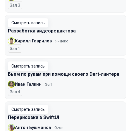
Зал 3
Смотреть запись
Разработка видеоредактора
Кирилл Гаврилов
Яндекс
Зал 1
Смотреть запись
Бьем по рукам при помощи своего Dart-линтера
Иван Галкин
Surf
Зал 4
Смотреть запись
Перерисовки в SwiftUI
Антон Бушманов
Ozon