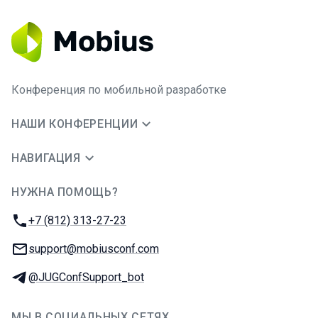
Конференция по мобильной разработке
НАШИ КОНФЕРЕНЦИИ
НАВИГАЦИЯ
НУЖНА ПОМОЩЬ?
JUG Ru Group
Телефон:
+7 (812) 313-27-23
E-mail:
support@mobiusconf.com
Телеграм:
@JUGConfSupport_bot
МЫ В СОЦИАЛЬНЫХ СЕТЯХ