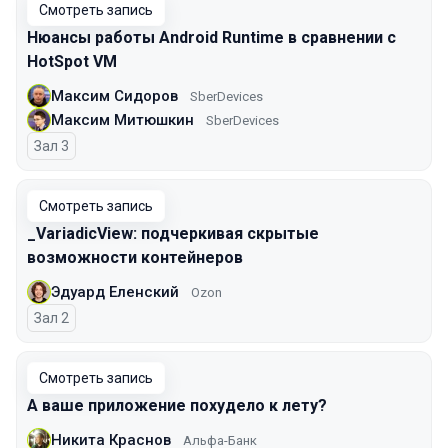
Смотреть запись
Нюансы работы Android Runtime в сравнении с
HotSpot VM
Максим Сидоров
SberDevices
Максим Митюшкин
SberDevices
Зал 3
Смотреть запись
_VariadicView: подчеркивая скрытые
возможности контейнеров
Эдуард Еленский
Ozon
Зал 2
Смотреть запись
А ваше приложение похудело к лету?
Никита Краснов
Альфа-Банк