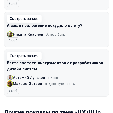
Зал 2
Смотреть запись
А ваше приложение похудело к лету?
Никита Краснов
Альфа-Банк
Зал 2
Смотреть запись
Баттл codegen-инструментов от разработчиков
дизайн-систем
Артемий Луньков
Т-Банк
Максим Зотеев
Яндекс Путешествия
Зал 4
Другие доклады по теме «UX/UI in