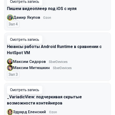
Смотреть запись
Пишем видеоплеер под iOS с нуля
Дамир Якупов
Ozon
Зал 4
Смотреть запись
Нюансы работы Android Runtime в сравнении с
HotSpot VM
Максим Сидоров
SberDevices
Максим Митюшкин
SberDevices
Зал 3
Смотреть запись
_VariadicView: подчеркивая скрытые
возможности контейнеров
Эдуард Еленский
Ozon