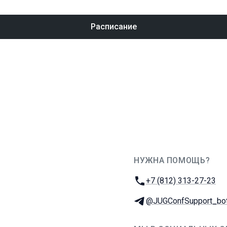
Расписание
НУЖНА ПОМОЩЬ?
JUG Ru Group
Телефон:
+7 (812) 313-27-23
Телеграм:
@JUGConfSupport_bo