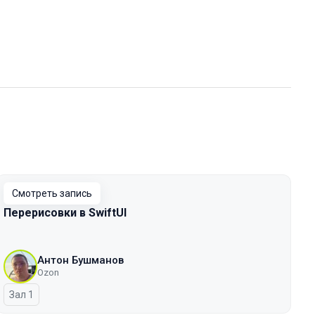
Смотреть запись
Перерисовки в SwiftUI
Антон Бушманов
Ozon
Зал 1