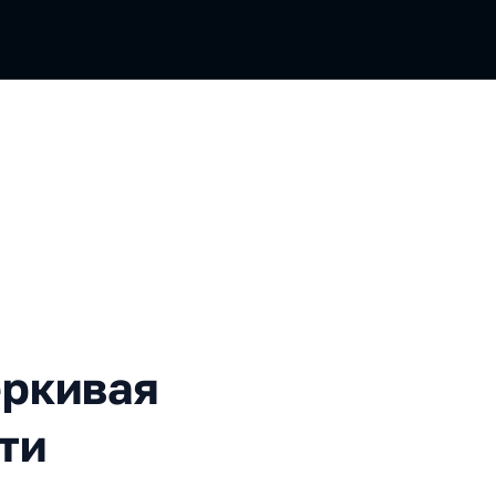
вая скрытые возможности 
еркивая
ти