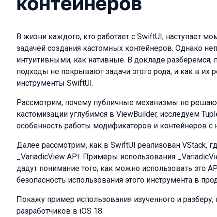
контейнеров
В жизни каждого, кто работает с SwiftUI, наступает мо
задачей создания кастомных контейнеров. Однако неп
интуитивными, как нативные. В докладе разберемся,
подходы не покрывают задачи этого рода, и как в их
инструменты SwiftUI.
Рассмотрим, почему публичные механизмы не решают
кастомизации углубимся в ViewBuilder, исследуем Tupl
особенность работы модификаторов и контейнеров с 
Далее рассмотрим, как в SwiftUI реализован VStack,
_VariadicView API. Примеры использования _VariadicVie
дадут понимание того, как можно использовать это A
безопасность использования этого инструмента в про
Покажу пример использования изученного и разберу, 
разработчиков в iOS 18.