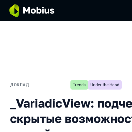
ДОКЛАД
Trends
Under the Hood
_VariadicView: подчерки
_VariadicView: подч
скрытые возможнос