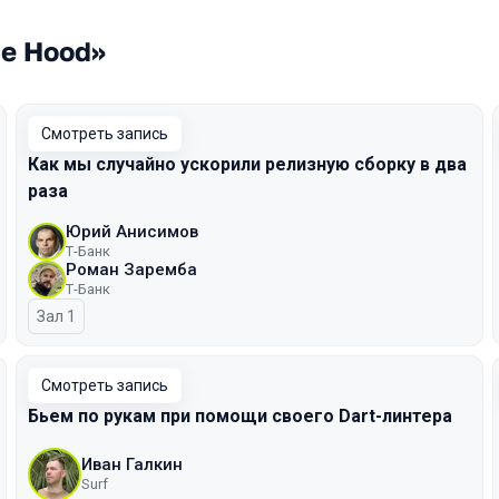
he Hood»
Смотреть запись
Как мы случайно ускорили релизную сборку в два
раза
Юрий Анисимов
Т-Банк
Роман Заремба
Т-Банк
Зал 1
Смотреть запись
Бьем по рукам при помощи своего Dart-линтера
Иван Галкин
Surf