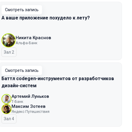
Смотреть запись
А ваше приложение похудело к лету?
Никита Краснов
Альфа-Банк
Зал 2
Смотреть запись
Баттл codegen-инструментов от разработчиков
дизайн-систем
Артемий Луньков
Т-Банк
Максим Зотеев
Яндекс Путешествия
Зал 4