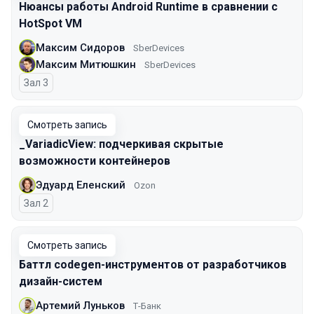
Нюансы работы Android Runtime в сравнении с
HotSpot VM
Максим Сидоров
SberDevices
Максим Митюшкин
SberDevices
Зал 3
Смотреть запись
_VariadicView: подчеркивая скрытые
возможности контейнеров
Эдуард Еленский
Ozon
Зал 2
Смотреть запись
Баттл codegen-инструментов от разработчиков
дизайн-систем
Артемий Луньков
Т-Банк