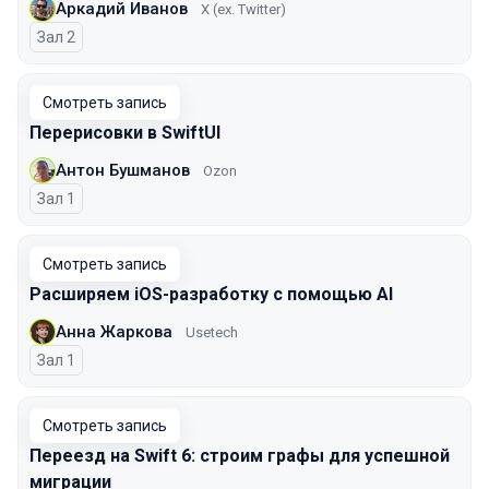
Аркадий Иванов
X (ex. Twitter)
Зал 2
Смотреть запись
Перерисовки в SwiftUI
Антон Бушманов
Ozon
Зал 1
Смотреть запись
Расширяем iOS-разработку с помощью AI
Анна Жаркова
Usetech
Зал 1
Смотреть запись
Переезд на Swift 6: строим графы для успешной
миграции