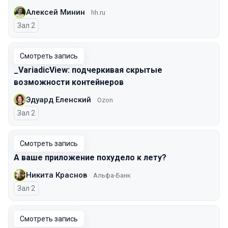
Алексей Минин
hh.ru
Зал 2
Смотреть запись
_VariadicView: подчеркивая скрытые
возможности контейнеров
Эдуард Еленский
Ozon
Зал 2
Смотреть запись
А ваше приложение похудело к лету?
Никита Краснов
Альфа-Банк
Зал 2
Смотреть запись