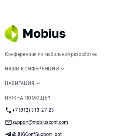
Конференция по мобильной разработке
НАШИ КОНФЕРЕНЦИИ
НАВИГАЦИЯ
НУЖНА ПОМОЩЬ?
JUG Ru Group
Телефон:
+7 (812) 313-27-23
E-mail:
support@mobiusconf.com
Телеграм:
@JUGConfSupport_bot