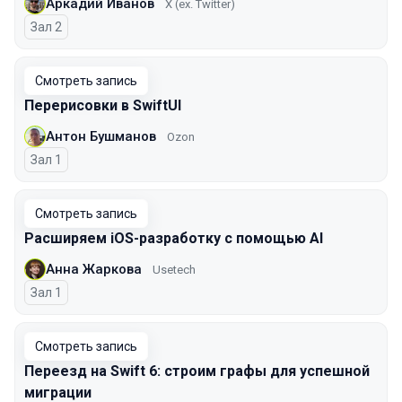
Аркадий Иванов
X (ex. Twitter)
Зал 2
Смотреть запись
Перерисовки в SwiftUI
Антон Бушманов
Ozon
Зал 1
Смотреть запись
Расширяем iOS-разработку с помощью AI
Анна Жаркова
Usetech
Зал 1
Смотреть запись
Переезд на Swift 6: строим графы для успешной
миграции