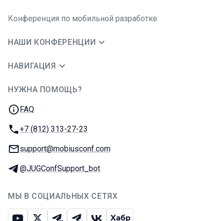
Конференция по мобильной разработке
НАШИ КОНФЕРЕНЦИИ
НАВИГАЦИЯ
НУЖНА ПОМОЩЬ?
JUG Ru Group
FAQ
Телефон:
+7 (812) 313-27-23
E-mail:
support@mobiusconf.com
Телеграм:
@JUGConfSupport_bot
МЫ В СОЦИАЛЬНЫХ СЕТЯХ