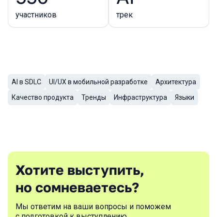
участников
трек
AI в SDLC
UI/UX в мобильной разработке
Архитектура
Темы докладов
Качество продукта
Тренды
Инфраструктура
Языки
Хотите выступить,
но сомневаетесь?
Мы ответим на ваши вопросы и поможем
с подготовкой к выступлению.