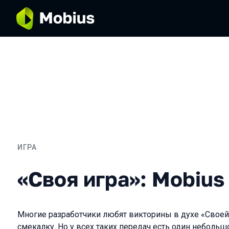
ИГРА
«Своя игра»: Mobius editi
«Своя игра»: Mobius 
Многие разработчики любят викторины в духе «Свое
смекалку. Но у всех таких передач есть один небольш