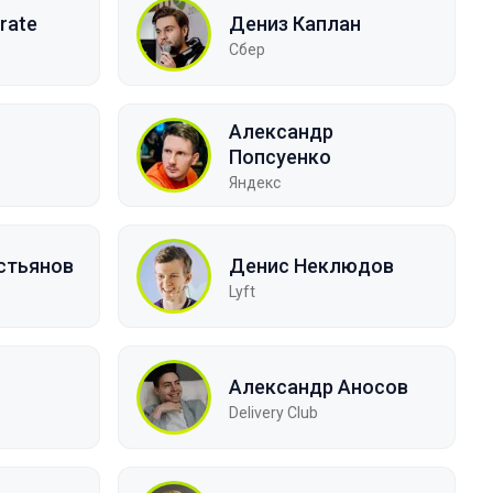
rate
Дениз Каплан
Сбер
Александр
Попсуенко
Яндекс
стьянов
Денис Неклюдов
Lyft
н
Александр Аносов
Delivery Club