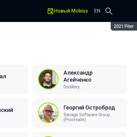
Новый Mobius
EN
Сезон:
2021 Piter
Александр
ал
Агейченко
Distillery
Георгий Остроброд
вский
Savage Software Group
(Procreate)