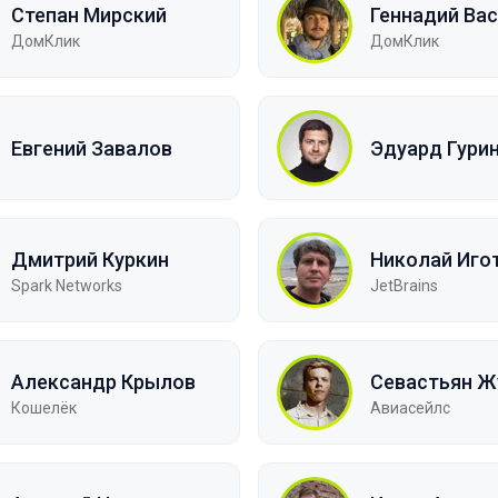
Степан Мирский
Геннадий Ва
ДомКлик
ДомКлик
Евгений Завалов
Эдуард Гури
Дмитрий Куркин
Николай Иго
Spark Networks
JetBrains
Александр Крылов
Севастьян Ж
Кошелёк
Авиасейлс