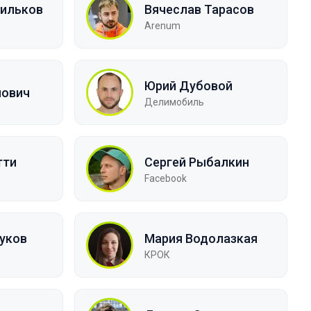
сильков
Вячеслав Тарасов
Arenum
Юрий Дубовой
нович
Делимобиль
тти
Сергей Рыбалкин
Facebook
уков
Мария Водолазкая
КРОК