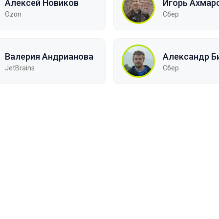
Алексей Новиков
Игорь Ахмар
Ozon
Сбер
Валерия Андрианова
Александр Б
JetBrains
Сбер