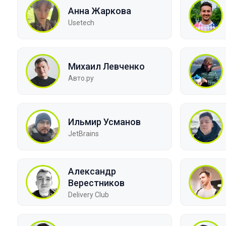
Анна Жаркова
Usetech
Михаил Левченко
Авто.ру
Ильмир Усманов
JetBrains
Александр
Верестников
Delivery Club