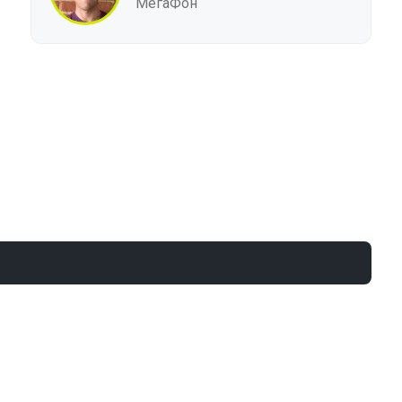
МегаФон