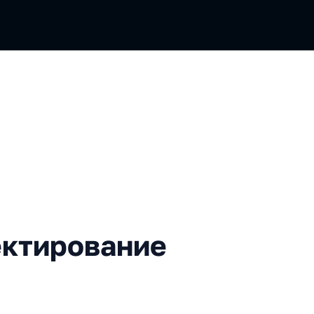
ование без архитектора
ектирование