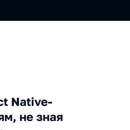
ive-приложение по частям, 
t Native-
м, не зная