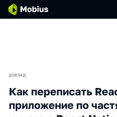
ДОКЛАД
Как переписать React Nat
Как переписать Reac
приложение по частя