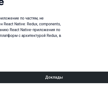
e
риложение по частям, не
 React Native: Redux, components,
ванию React Native-приложения по
платформ с архитектурой Redux, в
Доклады