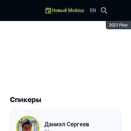
Новый Mobius
EN
Сезон:
2021 Piter
не зная ничего о React Nati
Спикеры
Даниэл Сергеев