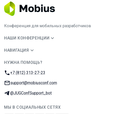
Конференция для мобильных разработчиков
НАШИ КОНФЕРЕНЦИИ
НАВИГАЦИЯ
НУЖНА ПОМОЩЬ?
JUG Ru Group
Телефон:
+7 (812) 313-27-23
E-mail:
support@mobiusconf.com
Телеграм:
@JUGConfSupport_bot
МЫ В СОЦИАЛЬНЫХ СЕТЯХ