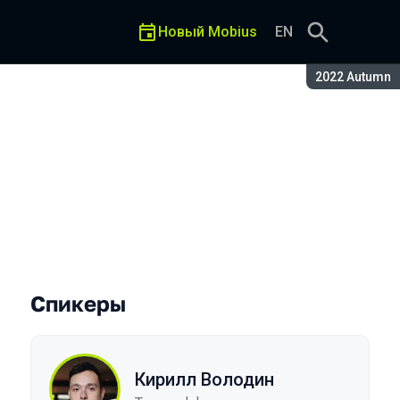
Новый Mobius
EN
Сезон:
2022 Autumn
и при помощи Needle
Спикеры
Кирилл Володин