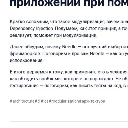
приложении при по
Кратко вспомним, что такое модуляризация, зачем она
Dependency Injection. Подумаем, как этот принцип, а 
реализует, поможет при модуляризации.
Далее обсудим, почему Needle — это лучший выбор из
фреймворков. Поговорим и про сам Needle — как он у
использования.
В итоге вернемся к тому, как применять его в услов
как обходить проблемы, которые он порождает. Не об
тестирования — поговорим, как писать тесты на код, в
#
architecture
#
di
#
ios
#
modularization
#
архитектура