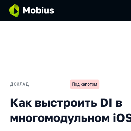
ДОКЛАД
Под капотом
Как выстроить DI в мно
Как выстроить DI в
многомодульном iOS