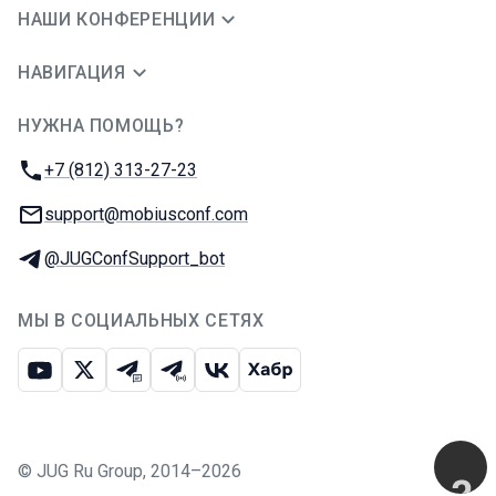
НАШИ КОНФЕРЕНЦИИ
НАВИГАЦИЯ
НУЖНА ПОМОЩЬ?
JUG Ru Group
Телефон:
+7 (812) 313-27-23
E-mail:
support@mobiusconf.com
Телеграм:
@JUGConfSupport_bot
МЫ В СОЦИАЛЬНЫХ СЕТЯХ
Ютуб
Икс
Телеграм-чат
Телеграм-канал
ВКонтакте
Хабр
©
JUG Ru Group
,
2014–2026