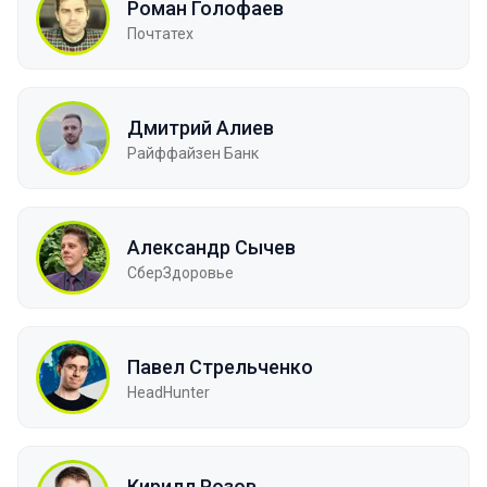
Роман Голофаев
Почтатех
Дмитрий Алиев
Райффайзен Банк
Александр Сычев
СберЗдоровье
Павел Стрельченко
HeadHunter
Кирилл Розов