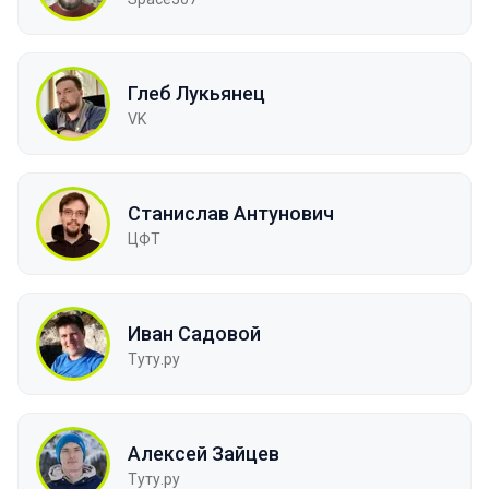
Глеб Лукьянец
VK
Станислав Антунович
ЦФТ
Иван Садовой
Туту.ру
Алексей Зайцев
Туту.ру