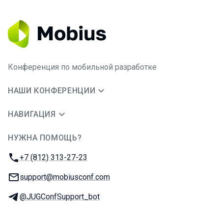
Конференция по мобильной разработке
НАШИ КОНФЕРЕНЦИИ
НАВИГАЦИЯ
НУЖНА ПОМОЩЬ?
JUG Ru Group
Телефон:
+7 (812) 313-27-23
E-mail:
support@mobiusconf.com
Телеграм:
@JUGConfSupport_bot