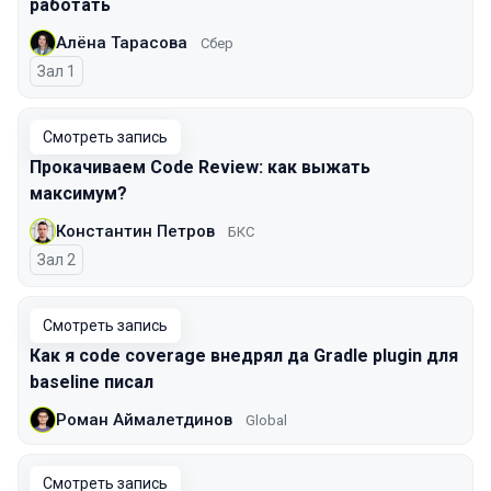
работать
Алёна Тарасова
Сбер
Зал 1
Смотреть запись
Прокачиваем Code Review: как выжать
максимум?
Константин Петров
БКС
Зал 2
Смотреть запись
Как я code coverage внедрял да Gradle plugin для
baseline писал
Роман Аймалетдинов
Global
Смотреть запись