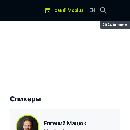
Новый Mobius
EN
Сезон:
2024 Autumn
 свою компанию
Спикеры
Евгений Мацюк