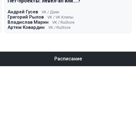
Пет-проекты: левел-ап или....?
Андрей Гусев
VK / Дзен
Григорий Рылов
VK / VK Клипы
Владислав Марин
VK / RuStore
Артем Ковардин
VK / RuStore
Расписание