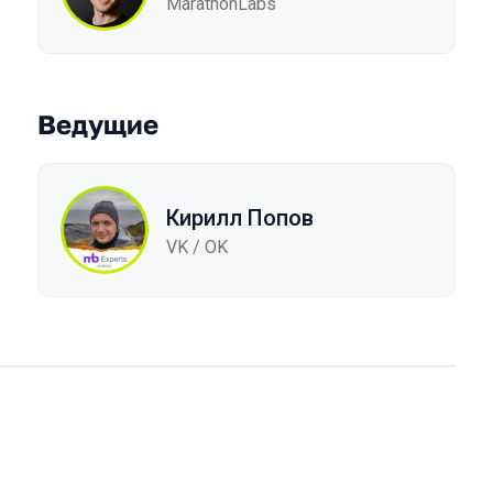
MarathonLabs
Ведущие
Кирилл Попов
VK / ОK