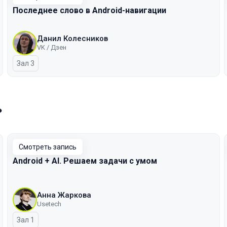
Последнее слово в Android-навигации
Данил Колесников
VK / Дзен
Зал 3
»
Смотреть запись
Android + AI. Решаем задачи с умом
Анна Жаркова
Usetech
Зал 1