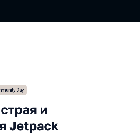
munity Day
я и гибкая навигация для J
страя и
я Jetpack