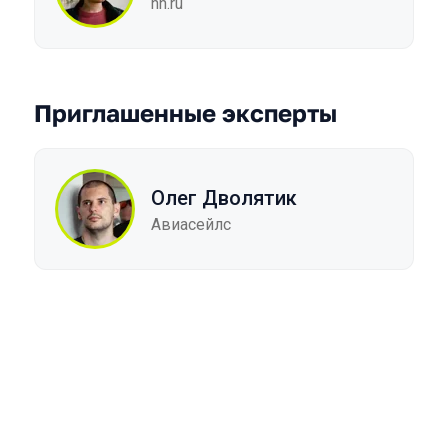
hh.ru
Приглашенные эксперты
Олег Дволятик
Авиасейлс