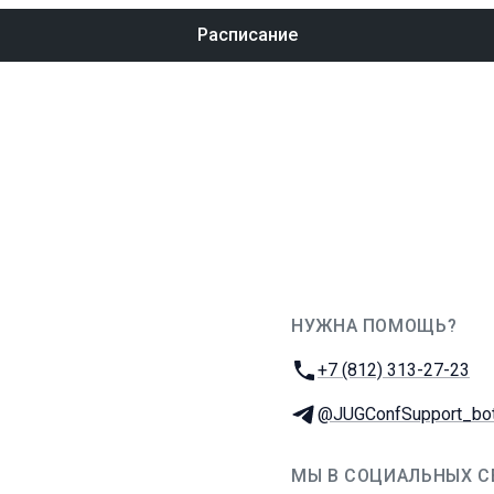
Расписание
НУЖНА ПОМОЩЬ?
JUG Ru Group
Телефон:
+7 (812) 313-27-23
Телеграм:
@JUGConfSupport_bo
МЫ В СОЦИАЛЬНЫХ С