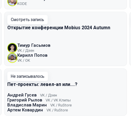
KODE
Смотреть запись
Открытие конференции Mobius 2024 Autumn
Тимур Гасымов
VK / Дзен
Кирилл Попов
VK / ОK
Не записывалось
Пет-проекты: левел-ап или....?
Андрей Гусев
VK / Дзен
Григорий Рылов
VK / VK Клипы
Владислав Марин
VK / RuStore
Артем Ковардин
VK / RuStore