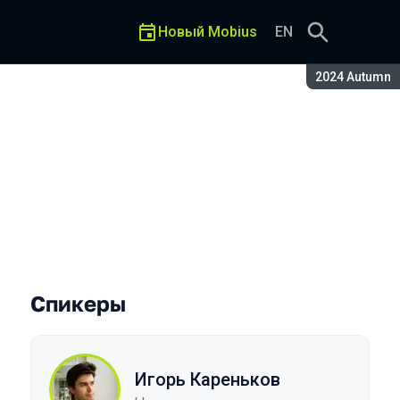
Новый Mobius
EN
Сезон:
2024 Autumn
etpack Compose
Спикеры
Игорь Кареньков