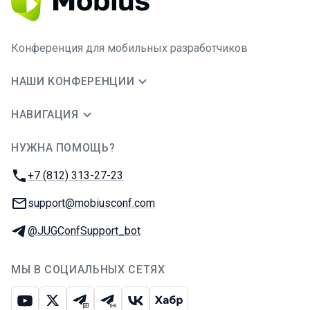
Конференция для мобильных разработчиков
НАШИ КОНФЕРЕНЦИИ
НАВИГАЦИЯ
НУЖНА ПОМОЩЬ?
JUG Ru Group
Телефон:
+7 (812) 313-27-23
E-mail:
support@mobiusconf.com
Телеграм:
@JUGConfSupport_bot
МЫ В СОЦИАЛЬНЫХ СЕТЯХ
Ютуб
Икс
Телеграм-чат
Телеграм-канал
ВКонтакте
Хабр