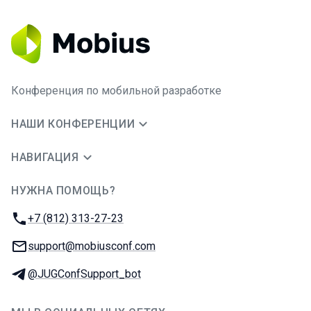
Конференция по мобильной разработке
НАШИ КОНФЕРЕНЦИИ
НАВИГАЦИЯ
НУЖНА ПОМОЩЬ?
JUG Ru Group
Телефон:
+7 (812) 313-27-23
E-mail:
support@mobiusconf.com
Телеграм:
@JUGConfSupport_bot