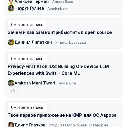
Алексей Герман
Альфа-Банк
Науруз Гулиев
Альфа-Банк
Смотреть запись
Зачем и как вам контрибьютить в open source
Даниил Липаткин
Яндекс Доставка
Смотреть запись
Privacy-First AI on iOS: Building On-Device LLM
Experiences with Swift + Core ML
Amitesh Mani Tiwari
Angel One
На английском языке
EN
Смотреть запись
Твое первое приложение на KMP для ОС Аврора
Денис Глазков
Открытая Мобильная Платформа