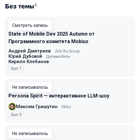
4
Без темы
Смотреть запись
State of Mobile Dev 2025 Autumn от
Программного комитета Mobius
Андрей Дмитриев
JUG Ru Group
Юрий Дубовой
Делимобиль
Кирилл Клебанов
Зал 1
Не записывалось
Persona Spirit — интерактивное LLM-шоу
Максим Гришутин
Okko
Зал 3
Не записывалось