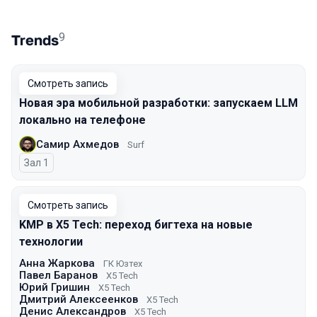
9
Trends
Смотреть запись
Новая эра мобильной разработки: запускаем LLM
локально на телефоне
Самир Ахмедов
Surf
Зал 1
Смотреть запись
KMP в X5 Tech: переход бигтеха на новые
технологии
Анна Жаркова
ГК Юзтех
Павел Баранов
X5 Tech
Юрий Гришин
X5 Tech
Дмитрий Алексеенков
X5 Tech
Денис Александров
X5 Tech