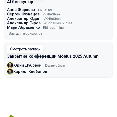
AI без купюр
Анна Жаркова
ГК Юзтех
Сергей Кузнецов
VK/RuStore
Александр Юдин
VK/RuStore
Александр Гирев
Wildberries & Russ
Марк Абраменко
Rhinocorn Inc.
Зал для воркшопов
Смотреть запись
Закрытие конференции Mobius 2025 Autumn
Юрий Дубовой
Делимобиль
Кирилл Клебанов