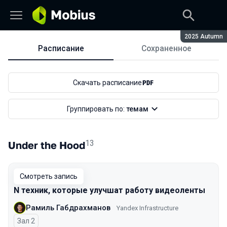
Сезон:
2025 Autumn
Расписание
Сохраненное
Расписание
Скачать расписание
Группировать по:
темам
13
Under the Hood
Смотреть запись
N техник, которые улучшат работу видеоленты
Рамиль Габдрахманов
Yandex Infrastructure
Зал 2