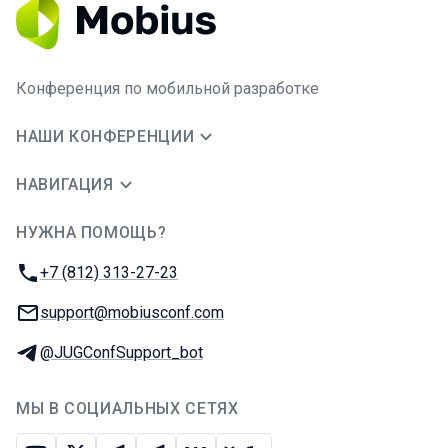
Конференция по мобильной разработке
НАШИ КОНФЕРЕНЦИИ
НАВИГАЦИЯ
НУЖНА ПОМОЩЬ?
JUG Ru Group
Телефон:
+7 (812) 313-27-23
E-mail:
support@mobiusconf.com
Телеграм:
@JUGConfSupport_bot
МЫ В СОЦИАЛЬНЫХ СЕТЯХ