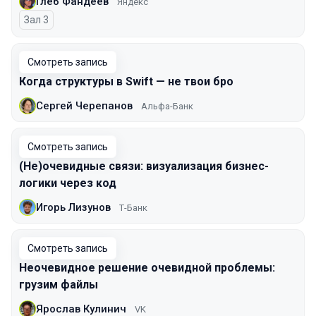
Глеб Фандеев
Яндекс
Зал 3
Смотреть запись
Когда структуры в Swift — не твои бро
Сергей Черепанов
Альфа-Банк
Смотреть запись
(Не)очевидные связи: визуализация бизнес-
логики через код
Игорь Лизунов
Т-Банк
Смотреть запись
Неочевидное решение очевидной проблемы:
грузим файлы
Ярослав Кулинич
VK