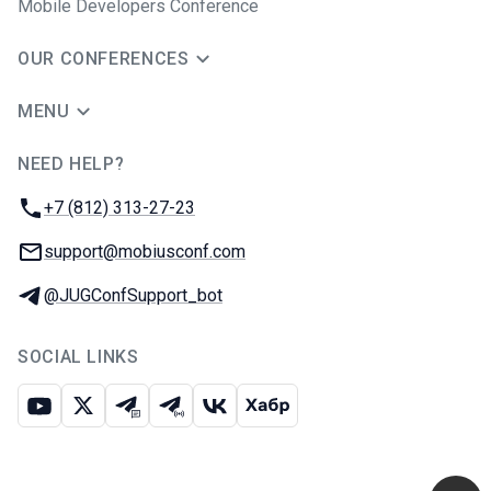
Mobile Developers Conference
OUR CONFERENCES
MENU
NEED HELP?
JUG Ru Group
Phone:
+7 (812) 313-27-23
Email:
support@mobiusconf.com
Telegram:
@JUGConfSupport_bot
SOCIAL LINKS
Youtube
X
Telegram chat
Telegram channel
VK
Habr