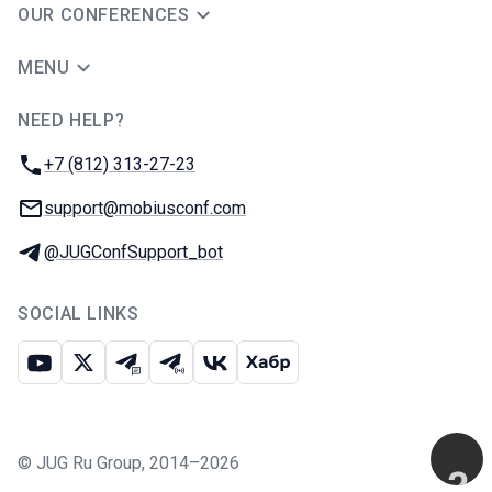
OUR CONFERENCES
MENU
NEED HELP?
JUG Ru Group
Phone:
+7 (812) 313-27-23
Email:
support@mobiusconf.com
Telegram:
@JUGConfSupport_bot
SOCIAL LINKS
Youtube
X
Telegram chat
Telegram channel
VK
Habr
©
JUG Ru Group
,
2014–2026