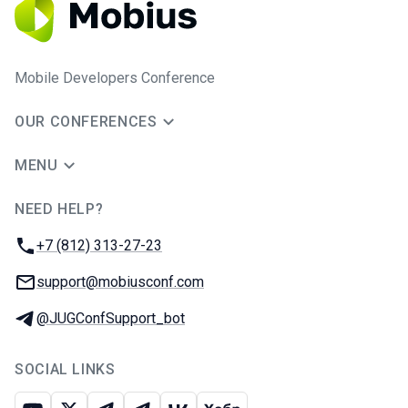
Mobile Developers Conference
OUR CONFERENCES
MENU
NEED HELP?
JUG Ru Group
Phone:
+7 (812) 313-27-23
Email:
support@mobiusconf.com
Telegram:
@JUGConfSupport_bot
SOCIAL LINKS