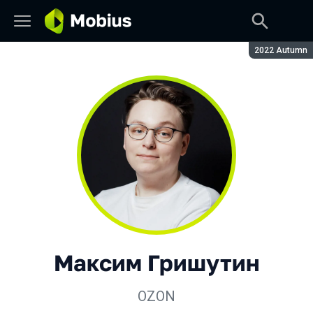
Сезон:
2022 Autumn
Максим Гришутин
OZON