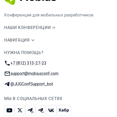
Конференция для мобильных разработчиков
НАШИ КОНФЕРЕНЦИИ
НАВИГАЦИЯ
НУЖНА ПОМОЩЬ?
JUG Ru Group
Телефон:
+7 (812) 313-27-23
E-mail:
support@mobiusconf.com
Телеграм:
@JUGConfSupport_bot
МЫ В СОЦИАЛЬНЫХ СЕТЯХ
Ютуб
Икс
Телеграм-чат
Телеграм-канал
ВКонтакте
Хабр