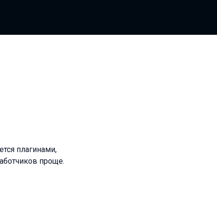
ется плагинами,
работчиков проще.