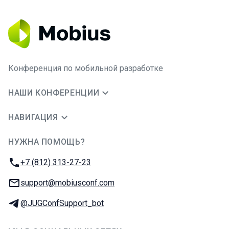
Конференция по мобильной разработке
НАШИ КОНФЕРЕНЦИИ
НАВИГАЦИЯ
НУЖНА ПОМОЩЬ?
JUG Ru Group
Телефон:
+7 (812) 313-27-23
E-mail:
support@mobiusconf.com
Телеграм:
@JUGConfSupport_bot