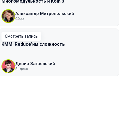
Многомодульность и Koin 3
Александр Митропольский
Сбер
Смотреть запись
KMM: Reduce'им сложность
Денис Загаевский
Яндекс