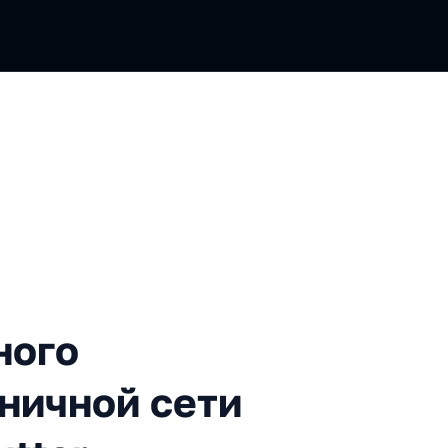
риложения для розничной с
ного
ничной сети