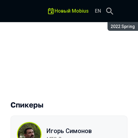
Новый Mobius
EN
Сезон:
2022 Spring
ети МТС и переезд на Flut
Спикеры
Игорь Симонов