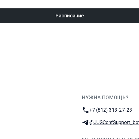
Расписание
НУЖНА ПОМОЩЬ?
JUG Ru Group
Телефон:
+7 (812) 313-27-23
Телеграм:
@JUGConfSupport_bo